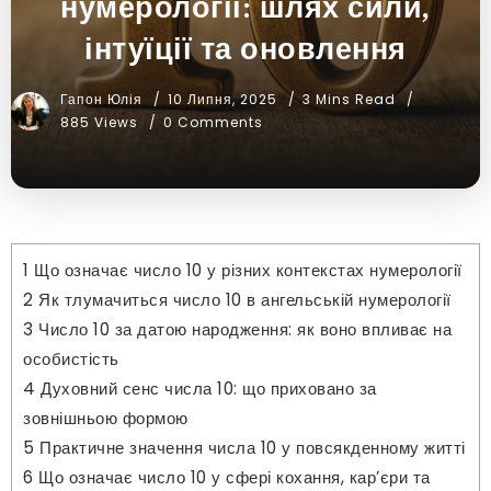
нумерології: шлях сили,
інтуїції та оновлення
Гапон Юлія
10 Липня, 2025
3 Mins Read
885 Views
0 Comments
1
Що означає число 10 у різних контекстах нумерології
2
Як тлумачиться число 10 в ангельській нумерології
3
Число 10 за датою народження: як воно впливає на
особистість
4
Духовний сенс числа 10: що приховано за
зовнішньою формою
5
Практичне значення числа 10 у повсякденному житті
6
Що означає число 10 у сфері кохання, кар’єри та