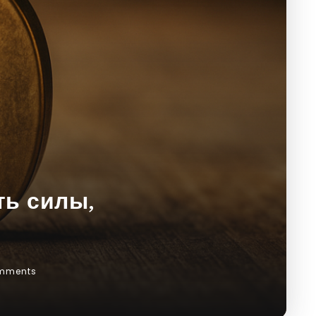
ть силы,
mments