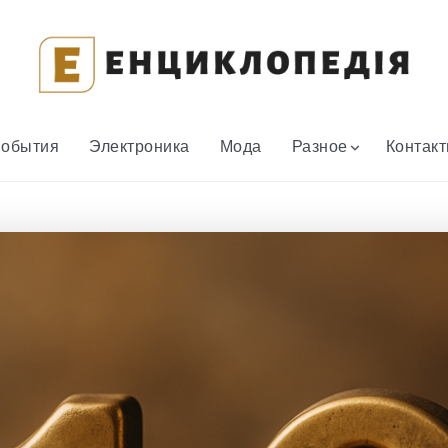
обытия
Электроника
Мода
Разное
Контак