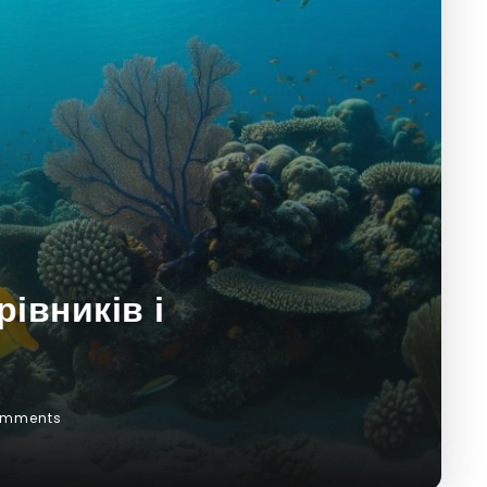
івників і
omments