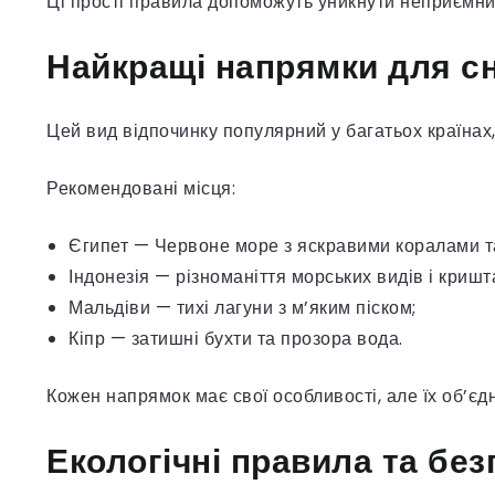
Ці прості правила допоможуть уникнути неприємних
Найкращі напрямки для сн
Цей вид відпочинку популярний у багатьох країнах, 
Рекомендовані місця:
Єгипет — Червоне море з яскравими коралами т
Індонезія — різноманіття морських видів і кришт
Мальдіви — тихі лагуни з м’яким піском;
Кіпр — затишні бухти та прозора вода.
Кожен напрямок має свої особливості, але їх об’єд
Екологічні правила та без