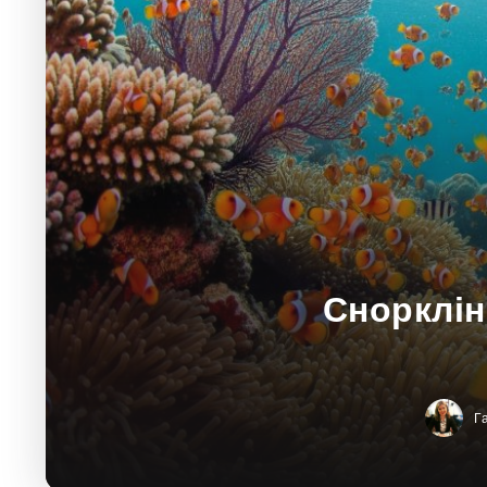
Снорклін
Г