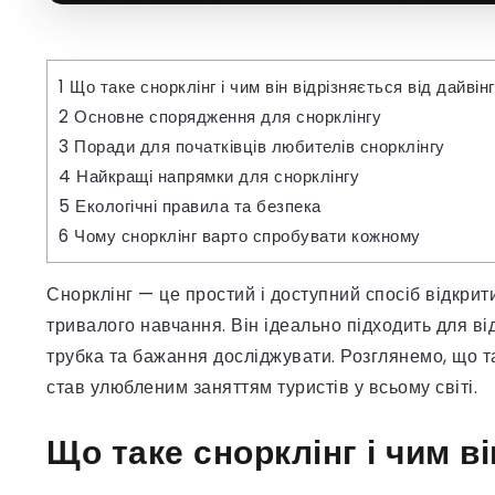
1
Що таке снорклінг і чим він відрізняється від дайвін
2
Основне спорядження для снорклінгу
3
Поради для початківців любителів снорклінгу
4
Найкращі напрямки для снорклінгу
5
Екологічні правила та безпека
6
Чому снорклінг варто спробувати кожному
Снорклінг — це простий і доступний спосіб відкрит
тривалого навчання. Він ідеально підходить для ві
трубка та бажання досліджувати. Розглянемо, що так
став улюбленим заняттям туристів у всьому світі.
Що таке снорклінг і чим ві