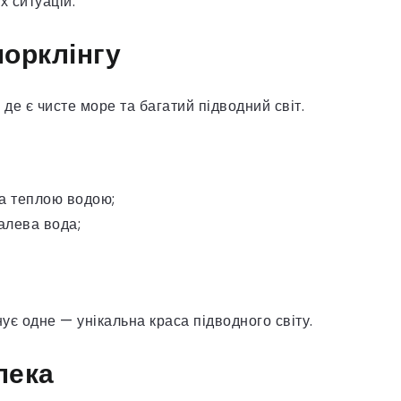
 ситуацій.
орклінгу
де є чисте море та багатий підводний світ.
а теплою водою;
алева вода;
нує одне — унікальна краса підводного світу.
пека