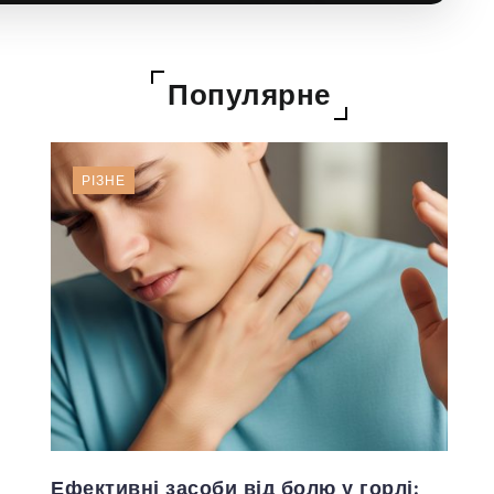
Популярне
РІЗНЕ
,
Ефективні засоби від болю у горлі: