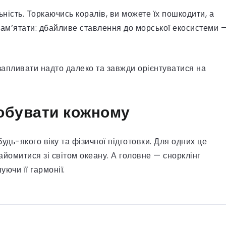
ьність. Торкаючись коралів, ви можете їх пошкодити, а
ам’ятати: дбайливе ставлення до морської екосистеми 
 запливати надто далеко та завжди орієнтуватися на
робувати кожному
удь-якого віку та фізичної підготовки. Для одних це
йомитися зі світом океану. А головне — снорклінг
ючи її гармонії.