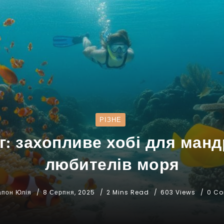
РІЗНЕ
г: захопливе хобі для мандр
любителів моря
апон Юлія
8 Серпня, 2025
2 Mins Read
603 Views
0 C