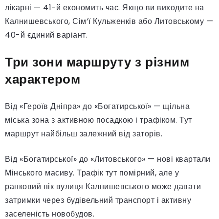
лікарні — 41-й економить час. Якщо ви виходите на
Калнишевського, Сім’ї Кульженків або Литовському —
40-й єдиний варіант.
Три зони маршруту з різним
характером
Від «Героїв Дніпра» до «Богатирської» — щільна
міська зона з активною посадкою і трафіком. Тут
маршрут найбільш залежний від заторів.
Від «Богатирської» до «Литовського» — нові квартали
Мінського масиву. Трафік тут помірний, але у
ранковий пік вулиця Калнишевського може давати
затримки через будівельний транспорт і активну
заселеність новобудов.