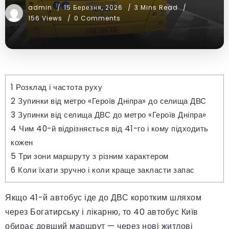
admin
15 Березня, 2026
3 Mins Read
156 Views
0 Comments
1
Розклад і частота руху
2
Зупинки від метро «Героїв Дніпра» до селища ДВС
3
Зупинки від селища ДВС до метро «Героїв Дніпра»
4
Чим 40-й відрізняється від 41-го і кому підходить
кожен
5
Три зони маршруту з різним характером
6
Коли їхати зручно і коли краще закласти запас
Якщо 41-й автобус іде до ДВС коротким шляхом
через Богатирську і лікарню, то 40 автобус Київ
обирає довший маршрут — через нові житлові