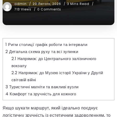
admin
20 Лютого, 2026
3 Mins Read
713 Views
0 Comments
1
Ритм столиці: графік роботи та інтервали
2
Детальна схема руху та всі зупинки
2.1
Напрямок: до Центрального залізничного
вокзалу
2.2
Напрямок: до Музею історії України у Другій
світовій війні
3
Туристичні магніти та важливі вузли
4
Комфорт та зручність для кожного
Якщо шукати маршрут, який ідеально поєднує
логістичну зручність із естетичним задоволенням, то