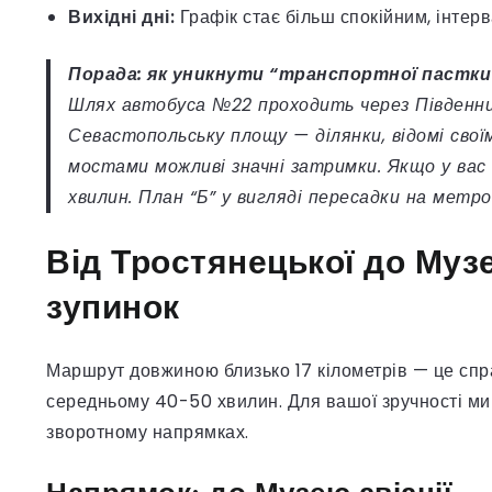
Вихідні дні:
Графік стає більш спокійним, інтер
Порада: як уникнути “транспортної пастки
Шлях автобуса №22 проходить через Південни
Севастопольську площу — ділянки, відомі свої
мостами можливі значні затримки. Якщо у вас 
хвилин. План “Б” у вигляді пересадки на метр
Від Тростянецької до Музе
зупинок
Маршрут довжиною близько 17 кілометрів — це спра
середньому 40-50 хвилин. Для вашої зручності ми
зворотному напрямках.