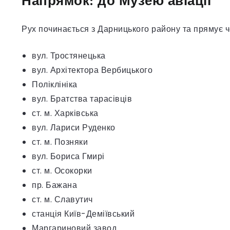
Напрямок: до Музею авіації
Рух починається з Дарницького району та прямує ч
вул. Тростянецька
вул. Архітектора Вербицького
Поліклініка
вул. Братства тарасівців
ст. м. Харківська
вул. Лариси Руденко
ст. м. Позняки
вул. Бориса Гмирі
ст. м. Осокорки
пр. Бажана
ст. м. Славутич
станція Київ-Деміївський
Маргариновий завод