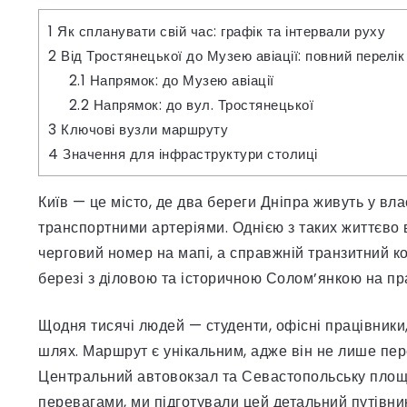
1
Як спланувати свій час: графік та інтервали руху
2
Від Тростянецької до Музею авіації: повний перелік
2.1
Напрямок: до Музею авіації
2.2
Напрямок: до вул. Тростянецької
3
Ключові вузли маршруту
4
Значення для інфраструктури столиці
Київ — це місто, де два береги Дніпра живуть у вла
транспортними артеріями. Однією з таких життєво
черговий номер на мапі, а справжній транзитний к
березі з діловою та історичною Солом’янкою на пр
Щодня тисячі людей — студенти, офісні працівники
шлях. Маршрут є унікальним, адже він не лише пере
Центральний автовокзал та Севастопольську площ
перевагами, ми підготували цей детальний путівни