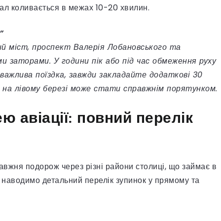
вал коливається в межах 10-20 хвилин.
”
й міст, проспект Валерія Лобановського та
ми заторами. У години пік або під час обмеження руху
важлива поїздка, завжди закладайте додаткові 30
о на лівому березі може стати справжнім порятунком.
ю авіації: повний перелік
вжня подорож через різні райони столиці, що займає в
 наводимо детальний перелік зупинок у прямому та