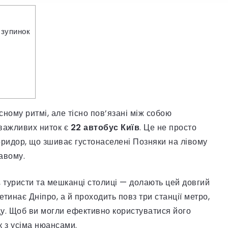
 зупинок
сному ритмі, але тісно пов’язані між собою
 важливих ниток є
22 автобус Київ
. Це не просто
оридор, що зшиває густонаселені Позняки на лівому
авому.
, туристи та мешканці столиці — долають цей довгий
тинає Дніпро, а й проходить повз три станції метро,
у. Щоб ви могли ефективно користуватися його
к з усіма нюансами.