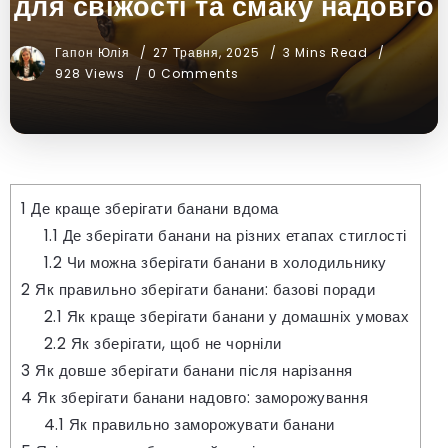
для свіжості та смаку надовго
Гапон Юлія
27 Травня, 2025
3 Mins Read
928 Views
0 Comments
1
Де краще зберігати банани вдома
1.1
Де зберігати банани на різних етапах стиглості
1.2
Чи можна зберігати банани в холодильнику
2
Як правильно зберігати банани: базові поради
2.1
Як краще зберігати банани у домашніх умовах
2.2
Як зберігати, щоб не чорніли
3
Як довше зберігати банани після нарізання
4
Як зберігати банани надовго: заморожування
4.1
Як правильно заморожувати банани