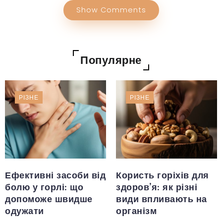
Show Comments
Популярне
РІЗНЕ
РІЗНЕ
Ефективні засоби від
Користь горіхів для
болю у горлі: що
здоров’я: як різні
допоможе швидше
види впливають на
одужати
організм