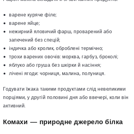
варене куряче філе;
варене яйце;
нежирний яловичий фарш, проварений або
запечений без спецій;
індичка або кролик, оброблені термічно;
трохи варених овочів: морква, гарбуз, броколі;
яблуко або груша без шкірки й насіння;
лічені ягоди: чорниця, малина, полуниця.
Годувати їжака такими продуктами слід невеликими
порціями, у другій половині дня або ввечері, коли він
активний.
Комахи — природне джерело білка