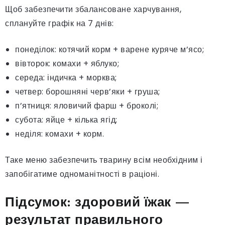
Щоб забезпечити збалансоване харчування,
сплануйте графік на 7 днів:
понеділок: котячий корм + варене куряче м’ясо;
вівторок: комахи + яблуко;
середа: індичка + морква;
четвер: борошняні черв’яки + груша;
п’ятниця: яловичий фарш + броколі;
субота: яйце + кілька ягід;
неділя: комахи + корм.
Таке меню забезпечить тварину всім необхідним і
запобігатиме одноманітності в раціоні.
Підсумок: здоровий їжак —
результат правильного