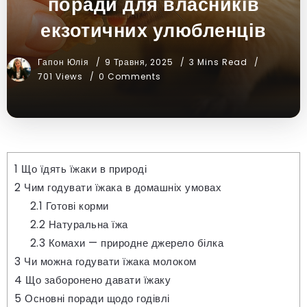
поради для власників
екзотичних улюбленців
Гапон Юлія
9 Травня, 2025
3 Mins Read
701 Views
0 Comments
1
Що їдять їжаки в природі
2
Чим годувати їжака в домашніх умовах
2.1
Готові корми
2.2
Натуральна їжа
2.3
Комахи — природне джерело білка
3
Чи можна годувати їжака молоком
4
Що заборонено давати їжаку
5
Основні поради щодо годівлі