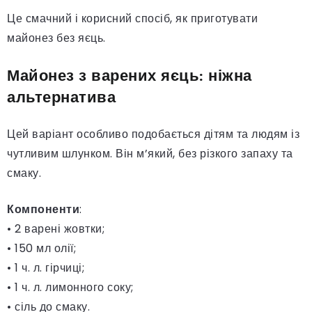
Це смачний і корисний спосіб, як приготувати
майонез без яєць.
Майонез з варених яєць: ніжна
альтернатива
Цей варіант особливо подобається дітям та людям із
чутливим шлунком. Він м’який, без різкого запаху та
смаку.
Компоненти
:
• 2 варені жовтки;
• 150 мл олії;
• 1 ч. л. гірчиці;
• 1 ч. л. лимонного соку;
• сіль до смаку.