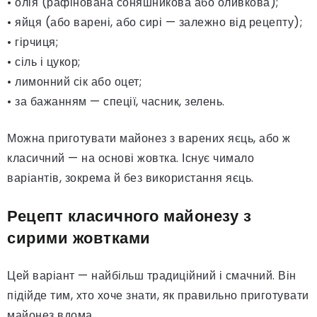
• олія (рафінована соняшникова або оливкова);
• яйця (або варені, або сирі — залежно від рецепту);
• гірчиця;
• сіль і цукор;
• лимонний сік або оцет;
• за бажанням — спеції, часник, зелень.
Можна приготувати майонез з варених яєць, або ж
класичний — на основі жовтка. Існує чимало
варіантів, зокрема й без використання яєць.
Рецепт класичного майонезу з
сирими жовтками
Цей варіант — найбільш традиційний і смачний. Він
підійде тим, хто хоче знати, як правильно приготувати
майонез вдома.