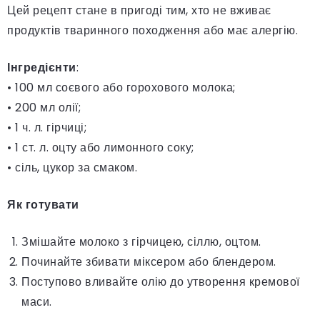
Цей рецепт стане в пригоді тим, хто не вживає
продуктів тваринного походження або має алергію.
Інгредієнти
:
• 100 мл соєвого або горохового молока;
• 200 мл олії;
• 1 ч. л. гірчиці;
• 1 ст. л. оцту або лимонного соку;
• сіль, цукор за смаком.
Як готувати
Змішайте молоко з гірчицею, сіллю, оцтом.
Починайте збивати міксером або блендером.
Поступово вливайте олію до утворення кремової
маси.