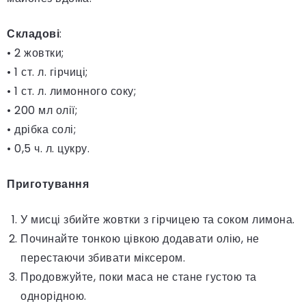
Складові
:
• 2 жовтки;
• 1 ст. л. гірчиці;
• 1 ст. л. лимонного соку;
• 200 мл олії;
• дрібка солі;
• 0,5 ч. л. цукру.
Приготування
У мисці збийте жовтки з гірчицею та соком лимона.
Починайте тонкою цівкою додавати олію, не
перестаючи збивати міксером.
Продовжуйте, поки маса не стане густою та
однорідною.