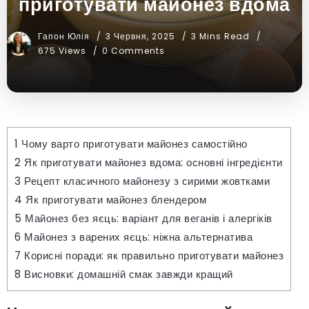
приготувати майонез вдома
Гапон Юлія
3 Червня, 2025
3 Mins Read
675 Views
0 Comments
1
Чому варто приготувати майонез самостійно
2
Як приготувати майонез вдома: основні інгредієнти
3
Рецепт класичного майонезу з сирими жовтками
4
Як приготувати майонез блендером
5
Майонез без яєць: варіант для веганів і алергіків
6
Майонез з варених яєць: ніжна альтернатива
7
Корисні поради: як правильно приготувати майонез
8
Висновки: домашній смак завжди кращий