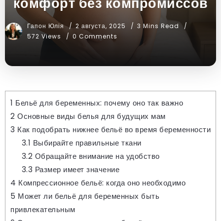
комфорт без компромиссов
Гапон Юлія
2 августа, 2025
3 Mins Read
572 Views
0 Comments
1
Бельё для беременных: почему оно так важно
2
Основные виды белья для будущих мам
3
Как подобрать нижнее бельё во время беременности
3.1
Выбирайте правильные ткани
3.2
Обращайте внимание на удобство
3.3
Размер имеет значение
4
Компрессионное бельё: когда оно необходимо
5
Может ли бельё для беременных быть
привлекательным