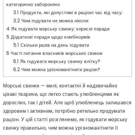
категорично заборонено
3.1
Продукти, які допустимі в раціоні час від часу:
3.2
Чим годувати не можна ніколи:
4
Як годувати морську свинку: корисні поради
5
Додаткові поради щодо комбікормів
5.1
Скільки разів на день годувати
6
Часті питання власників морських свинок
6.1
Як годувати морську свинку влітку?
6.2
Чим можна урізноманітнити раціон?
Морські свинки — милі, контактні й надзвичайно
цікаві тварини, що легко стають улюбленцями як
дорослих, так і дітей. Але щоб улюбленець залишався
здоровим і активним, потрібно ретельно продумати
раціон. У цій статті розглянемо, як годувати морську
свинку правильно, чим можна урізноманітнити її