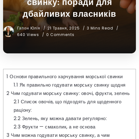
свинку: поради для
дбайливих власників
Гапон Юлія
21 Травня, 2025
3 Mins Read
640 Views
0 Comments
1
Основи правильного харчування морської свинки
1.1
Як правильно годувати морську свинку щодня
2
Чим годувати морську свинку: овочі, фрукти, зелень
2.1
Список овочів, що підходять для щоденного
раціону:
2.2
Зелень, яку можна давати регулярно:
2.3
Фрукти — смаколик, а не основа
3
Чим можна годувати морську свинку, а чим