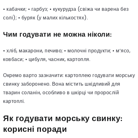
• кабачки; • гарбуз; • кукурудза (свіжа чи варена без
солі); • буряк (у малих кількостях).
Чим годувати не можна ніколи:
• хліб, макарони, печиво; • молочні продукти; • м’ясо,
ковбаси; • цибуля, часник, картопля.
Окремо варто зазначити: картоплею годувати морську
свинку заборонено. Вона містить шкідливий для
тварин соланін, особливо в шкірці чи пророслій
картоплі.
Як годувати морську свинку:
корисні поради