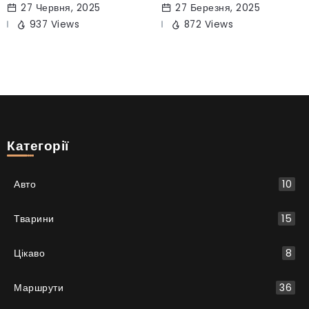
27 Червня, 2025
27 Березня, 2025
937 Views
872 Views
Категорії
Авто
10
Тварини
15
Цікаво
8
Маршрути
36