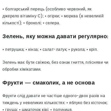
• болгарський перець (особливо червоний, як
джерело вітаміну С); • огірки; • морква (в невеликій
кількості); • броколі; • селера.
Зелень, яку можна давати регулярно:
• петрушка; • кінза; • салат-латук; • рукола; • кріп.
Зелень має бути свіжою, без ознак гниття, плісняви чи
обробки хімікатами.
Фрукти — смаколик, а не основа
Фрукти слід давати не частіше одного-двох разів на
тиждень у невеликих кількостях: • яблуко без кісточок;
• груша; • шматочок ківі; • полуниця.